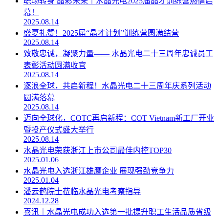
职场转身 晶彩未来｜水晶光电2025届晶才训练营燃情启
幕！
2025.08.14
盛夏礼赞！2025届“晶才计划”训练营圆满结营
2025.08.14
致敬忠诚，凝聚力量—— 水晶光电二十三周年忠诚员工
表彰活动圆满收官
2025.08.14
逐浪全球，共启新程！水晶光电二十三周年庆系列活动
圆满落幕
2025.08.14
迈向全球化，COTC再启新程：COT Vietnam新工厂开业
暨投产仪式盛大举行
2025.08.14
水晶光电荣获浙江上市公司最佳内控TOP30
2025.01.06
水晶光电入选浙江雄鹰企业 展现强劲竞争力
2025.01.04
潘云鹤院士莅临水晶光电考察指导
2024.12.28
喜讯｜水晶光电成功入选第一批提升职工生活品质省级