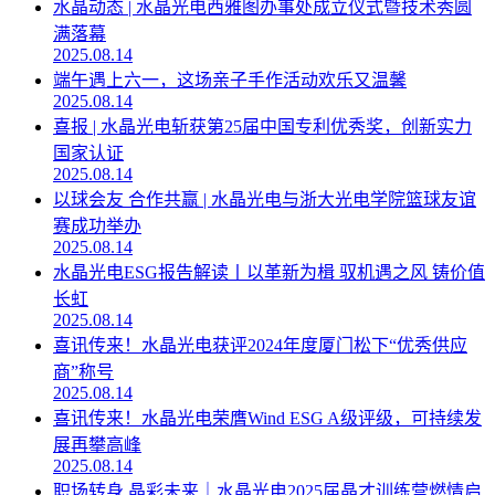
水晶动态 | 水晶光电西雅图办事处成立仪式暨技术秀圆
满落幕
2025.08.14
端午遇上六一，这场亲子手作活动欢乐又温馨
2025.08.14
喜报 | 水晶光电斩获第25届中国专利优秀奖，创新实力
国家认证
2025.08.14
以球会友 合作共赢 | 水晶光电与浙大光电学院篮球友谊
赛成功举办
2025.08.14
水晶光电ESG报告解读丨以革新为楫 驭机遇之风 铸价值
长虹
2025.08.14
喜讯传来！水晶光电获评2024年度厦门松下“优秀供应
商”称号
2025.08.14
喜讯传来！水晶光电荣膺Wind ESG A级评级，可持续发
展再攀高峰
2025.08.14
职场转身 晶彩未来｜水晶光电2025届晶才训练营燃情启