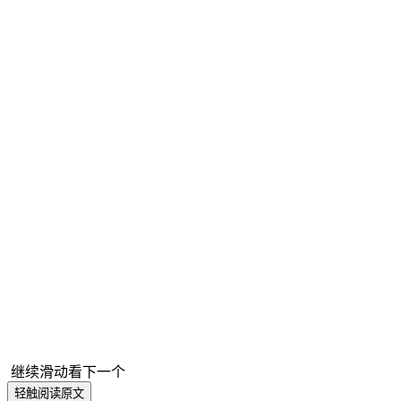
大会。
关于我们
水晶光电作为信息交互领域的全球光学专家，提供从核心
元器件到模组及解决方案的一站式专业服务。公司产品横
跨消费电子、车载光电、AR/VR三大赛道。水晶光电坚持
“全球化、技术型、开放合作”的战略指导方针，坚守光学
赛道以核心技术为轴，拓展消费级应用场景，构建第一、
第二、第三成长曲线，实现企业的周期性跨越，成为全球
卓越的一站式光学专家。
继续滑动看下一个
轻触阅读原文