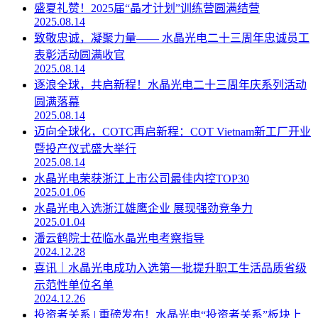
盛夏礼赞！2025届“晶才计划”训练营圆满结营
2025.08.14
致敬忠诚，凝聚力量—— 水晶光电二十三周年忠诚员工
表彰活动圆满收官
2025.08.14
逐浪全球，共启新程！水晶光电二十三周年庆系列活动
圆满落幕
2025.08.14
迈向全球化，COTC再启新程：COT Vietnam新工厂开业
暨投产仪式盛大举行
2025.08.14
水晶光电荣获浙江上市公司最佳内控TOP30
2025.01.06
水晶光电入选浙江雄鹰企业 展现强劲竞争力
2025.01.04
潘云鹤院士莅临水晶光电考察指导
2024.12.28
喜讯｜水晶光电成功入选第一批提升职工生活品质省级
示范性单位名单
2024.12.26
投资者关系 | 重磅发布！水晶光电“投资者关系”板块上