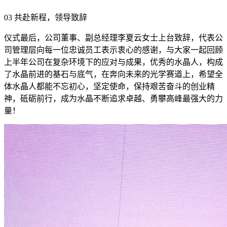
03 共赴新程，领导致辞
仪式最后，公司董事、副总经理李夏云女士上台致辞，代表公
司管理层向每一位忠诚员工表示衷心的感谢，与大家一起回顾
上半年公司在复杂环境下的应对与成果，优秀的水晶人，构成
了水晶前进的基石与底气，在奔向未来的光学赛道上，希望全
体水晶人都能不忘初心，坚定使命，保持艰苦奋斗的创业精
神，砥砺前行，成为水晶不断追求卓越、勇攀高峰最强大的力
量！