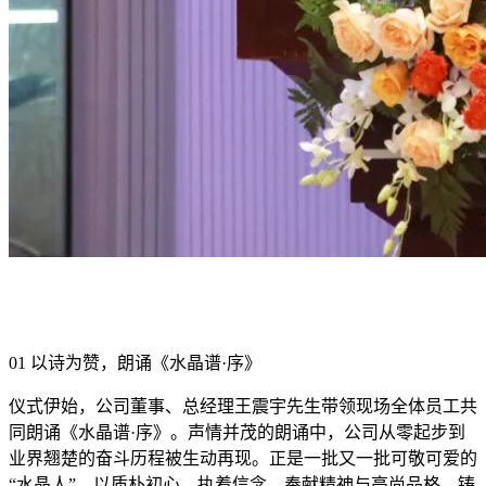
01 以诗为赞，朗诵《水晶谱·序》
仪式伊始，公司董事、总经理王震宇先生带领现场全体员工共
同朗诵《水晶谱·序》。声情并茂的朗诵中，公司从零起步到
业界翘楚的奋斗历程被生动再现。正是一批又一批可敬可爱的
“水晶人”，以质朴初心、执着信念、奉献精神与高尚品格，铸