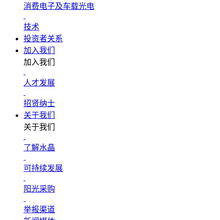
消费电子及车载光电
技术
投资者关系
加入我们
加入我们
人才发展
招贤纳士
关于我们
关于我们
了解水晶
可持续发展
阳光采购
举报渠道