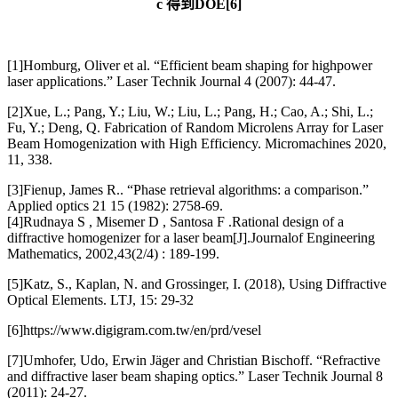
c 得到DOE[6]
[1]Homburg, Oliver et al. “Efficient beam shaping for highpower
laser applications.” Laser Technik Journal 4 (2007): 44-47.
[2]Xue, L.; Pang, Y.; Liu, W.; Liu, L.; Pang, H.; Cao, A.; Shi, L.;
Fu, Y.; Deng, Q. Fabrication of Random Microlens Array for Laser
Beam Homogenization with High Efficiency. Micromachines 2020,
11, 338.
[3]Fienup, James R.. “Phase retrieval algorithms: a comparison.”
Applied optics 21 15 (1982): 2758-69.
[4]Rudnaya S , Misemer D , Santosa F .Rational design of a
diffractive homogenizer for a laser beam[J].Journalof Engineering
Mathematics, 2002,43(2/4) : 189-199.
[5]Katz, S., Kaplan, N. and Grossinger, I. (2018), Using Diffractive
Optical Elements. LTJ, 15: 29-32
[6]https://www.digigram.com.tw/en/prd/vesel
[7]Umhofer, Udo
, Erwin Jäger and Christian Bischoff. “Refractive
and diffractive laser beam shaping optics.” Laser Technik Journal 8
(2011): 24-27.