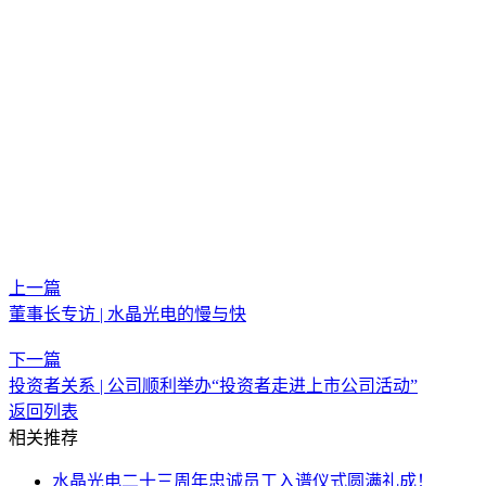
1.
水晶技术之元宇宙系列 | 元宇宙之门——A
R/VR技术浅析
2.
水晶技术之元宇宙系列 | 水晶光电实现体全息波导片量产落地
3. 水
晶技术之元宇宙系列 | 增强现实——光学技术的未来视界（Part I)
4.
水晶技术之元宇宙系列 | 增强现实——光学技术的未来视界（Part II)
5.
水晶技术之元宇宙系列 | 增强现实——光学技术的未来视界（Part III)
6.
水晶技术之元宇宙系列 | 增强现实——光学技术的未来视界（Part IV)
微纳光学系列
1.
水晶技术之微纳光学系列 | 半导体芯片的微观雕刻师——干法刻蚀工
艺探秘
2.
水晶技术之微纳光学系列 | 微纳工艺之光刻技术
3.
水晶技术之微纳光学系列 | 微纳工艺之纳米压印技术
4.
水晶技术之微纳光学系列 | 光学领域的革命性突破——超
上一篇
董事长专访 | 水晶光电的慢与快
下一篇
投资者关系 | 公司顺利举办“投资者走进上市公司活动”
返回列表
相关推荐
水晶光电二十三周年忠诚员工入谱仪式圆满礼成！