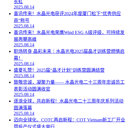
长虹
2025.08.14
喜讯传来！水晶光电获评2024年度厦门松下“优秀供应
商”称号
2025.08.14
喜讯传来！水晶光电荣膺Wind ESG A级评级，可持续发
展再攀高峰
2025.08.14
职场转身 晶彩未来｜水晶光电2025届晶才训练营燃情启
幕！
2025.08.14
盛夏礼赞！2025届“晶才计划”训练营圆满结营
2025.08.14
致敬忠诚，凝聚力量—— 水晶光电二十三周年忠诚员工
表彰活动圆满收官
2025.08.14
逐浪全球，共启新程！水晶光电二十三周年庆系列活动
圆满落幕
2025.08.14
迈向全球化，COTC再启新程：COT Vietnam新工厂开业
暨投产仪式盛大举行