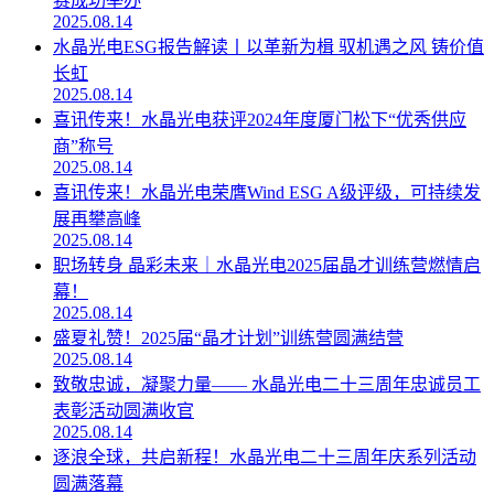
赛成功举办
2025.08.14
水晶光电ESG报告解读丨以革新为楫 驭机遇之风 铸价值
长虹
2025.08.14
喜讯传来！水晶光电获评2024年度厦门松下“优秀供应
商”称号
2025.08.14
喜讯传来！水晶光电荣膺Wind ESG A级评级，可持续发
展再攀高峰
2025.08.14
职场转身 晶彩未来｜水晶光电2025届晶才训练营燃情启
幕！
2025.08.14
盛夏礼赞！2025届“晶才计划”训练营圆满结营
2025.08.14
致敬忠诚，凝聚力量—— 水晶光电二十三周年忠诚员工
表彰活动圆满收官
2025.08.14
逐浪全球，共启新程！水晶光电二十三周年庆系列活动
圆满落幕