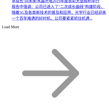
享成长·向未来|水晶光电2019年度表彰大会顺利举行
报告中强调：公司已进入了“二次成长曲线”构建阶段，
随着5G及各类新技术的普及和应用，光学行业已经迎来
一个百年难遇的好时机，公司要紧紧抓住机遇...
Load More