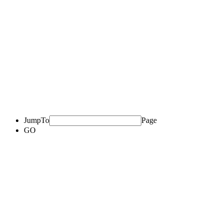
JumpTo
Page
GO