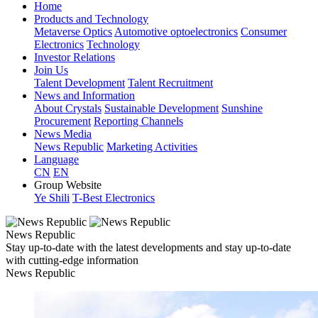
Home
Products and Technology
Metaverse Optics
Automotive optoelectronics
Consumer
Electronics
Technology
Investor Relations
Join Us
Talent Development
Talent Recruitment
News and Information
About Crystals
Sustainable Development
Sunshine
Procurement
Reporting Channels
News Media
News Republic
Marketing Activities
Language
CN
EN
Group Website
Ye Shili
T-Best Electronics
News Republic
Stay up-to-date with the latest developments and stay up-to-date
with cutting-edge information
News Republic