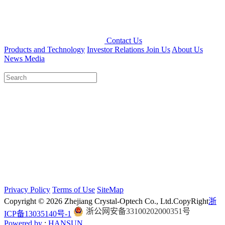
Contact Us
Products and Technology
Investor Relations
Join Us
About Us
News Media
Privacy Policy
Terms of Use
SiteMap
Copyright © 2026 Zhejiang Crystal-Optech Co., Ltd.
CopyRight
浙
浙公网安备33100202000351号
ICP备13035140号-1
Powered by
:
HANSUN